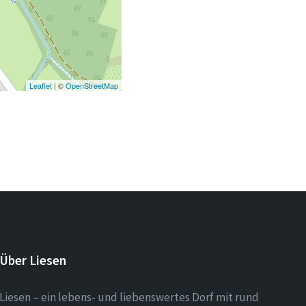
Leaflet
| ©
OpenStreetMap
Über Liesen
Liesen – ein lebens- und liebenswertes Dorf mit rund