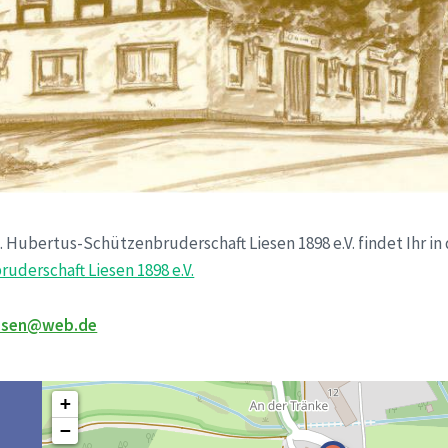
t. Hubertus-Schützenbruderschaft Liesen 1898 e.V. findet Ihr in
uderschaft Liesen 1898 e.V.
iesen@web.de
+
−