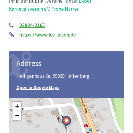
Ihr in der Rubrik „Vereine“ unter
Lieser
Karnevalsverein e.V. Frohe Narren
02984-2165
https://www.lcv-liesen.de
Address
Heiligenhaus 3a, 59969 Hallenberg
Open in Google Maps
+
−