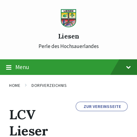
Skip
Skip
Skip
to
to
to
content
main
footer
navigation
Liesen
Perle des Hochsauerlandes
Menu
HOME
DORFVERZEICHNIS
ZUR VEREINSSEITE
LCV
Lieser