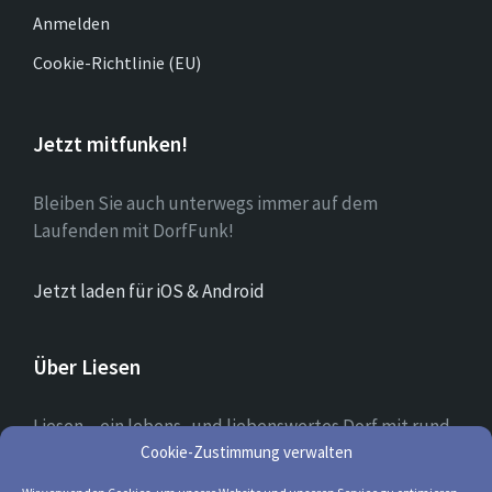
Anmelden
Cookie-Richtlinie (EU)
Jetzt mitfunken!
Bleiben Sie auch unterwegs immer auf dem
Laufenden mit DorfFunk!
Jetzt laden für iOS & Android
Über Liesen
Liesen – ein lebens- und liebenswertes Dorf mit rund
700 Einwohnern in dem Ehrenamt und ein tolles
Cookie-Zustimmung verwalten
Miteinander groß geschrieben werden.