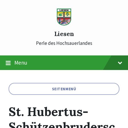
Skip
Skip
Skip
to
to
to
content
main
footer
navigation
Liesen
Perle des Hochsauerlandes
Menu
SEITENMENÜ
St. Hubertus-
Schützenbrudersc