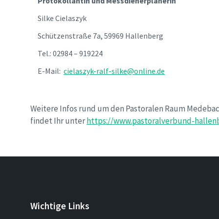
Protokollantin und Messdienerplanerin
Silke Cielaszyk
Schützenstraße 7a, 59969 Hallenberg
Tel.: 02984 – 919224
E-Mail:
cielaszyk-ralf-silke@online.de
Weitere Infos rund um den Pastoralen Raum Medebac
findet Ihr unter
https://www.pastoralverbund-hallen
Wichtige Links