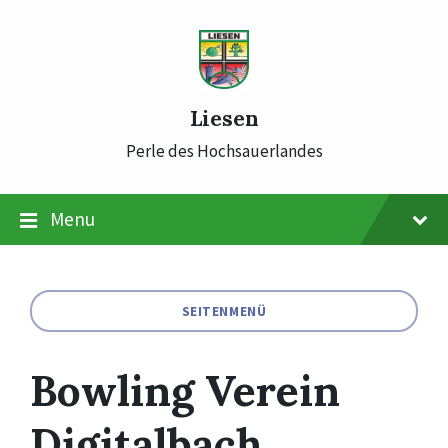
Skip
Skip
Skip
to
to
to
content
main
footer
navigation
Liesen
Perle des Hochsauerlandes
Menu
SEITENMENÜ
Bowling Verein
Digitalbach