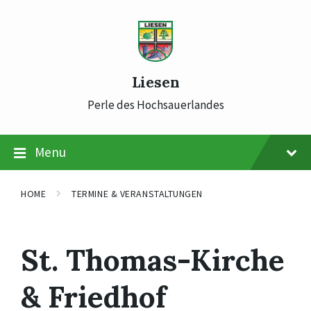
Skip
Skip
Skip
to
to
to
content
main
footer
navigation
Liesen
Perle des Hochsauerlandes
Menu
HOME
TERMINE & VERANSTALTUNGEN
St. Thomas-Kirche
& Friedhof