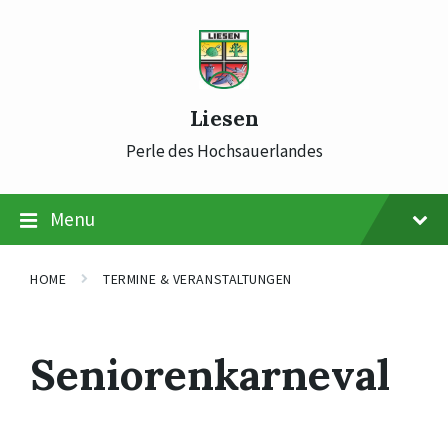
Skip
Skip
Skip
to
to
to
content
main
footer
navigation
Liesen
Perle des Hochsauerlandes
Menu
HOME
TERMINE & VERANSTALTUNGEN
Seniorenkarneval