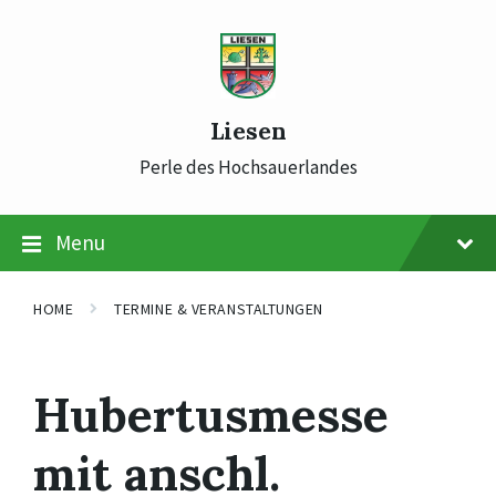
Skip
Skip
Skip
to
to
to
content
main
footer
navigation
Liesen
Perle des Hochsauerlandes
Menu
HOME
TERMINE & VERANSTALTUNGEN
Hubertusmesse
mit anschl.