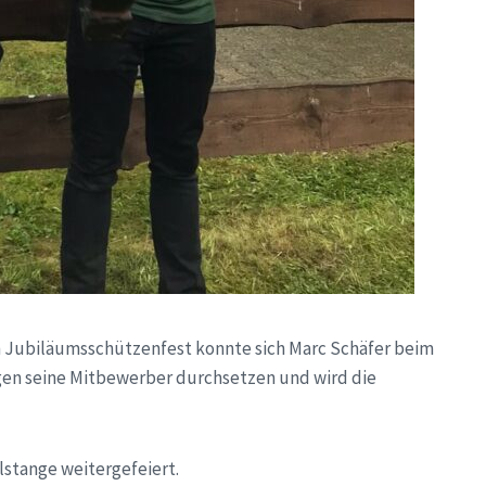
um Jubiläumsschützenfest konnte sich Marc Schäfer beim
en seine Mitbewerber durchsetzen und wird die
stange weitergefeiert.