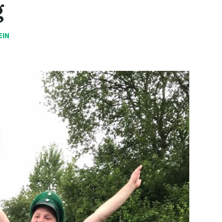
g
EIN