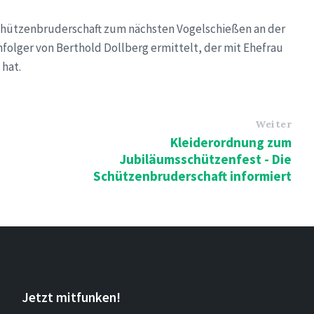
chützenbruderschaft zum nächsten Vogelschießen an der
folger von Berthold Dollberg ermittelt, der mit Ehefrau
 hat.
Weiter
Kleiderordnung zum
Jubiläumsschützenfest - Die
Schützenbruderschaft informiert
Jetzt mitfunken!