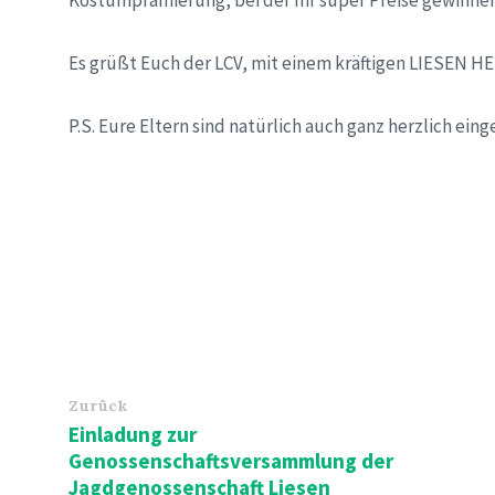
Kostümprämierung, bei der Ihr super Preise gewinne
Es grüßt Euch der LCV, mit einem kräftigen LIESEN H
P.S. Eure Eltern sind natürlich auch ganz herzlich ein
Zurück
Einladung zur
Genossenschaftsversammlung der
Jagdgenossenschaft Liesen