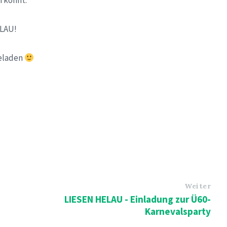
n könnt.
ELAU!
geladen
Weiter
LIESEN HELAU - Einladung zur Ü60-
Karnevalsparty