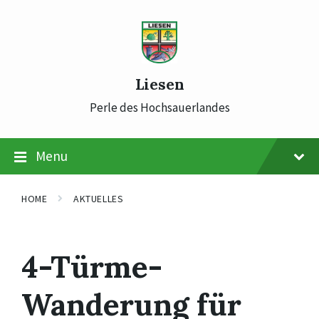
Skip
Skip
Skip
to
to
to
content
main
footer
navigation
Liesen
Perle des Hochsauerlandes
Menu
HOME
AKTUELLES
4-Türme-
Wanderung für