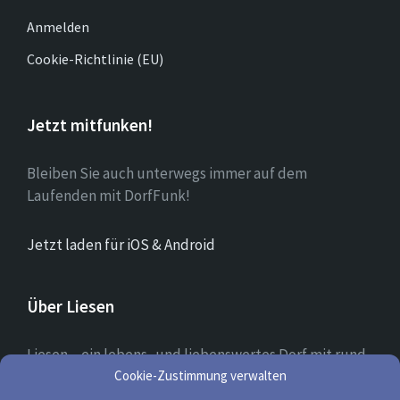
Anmelden
Cookie-Richtlinie (EU)
Jetzt mitfunken!
Bleiben Sie auch unterwegs immer auf dem
Laufenden mit DorfFunk!
Jetzt laden für iOS & Android
Über Liesen
Liesen – ein lebens- und liebenswertes Dorf mit rund
Cookie-Zustimmung verwalten
700 Einwohnern in dem Ehrenamt und ein tolles
Miteinander groß geschrieben werden.